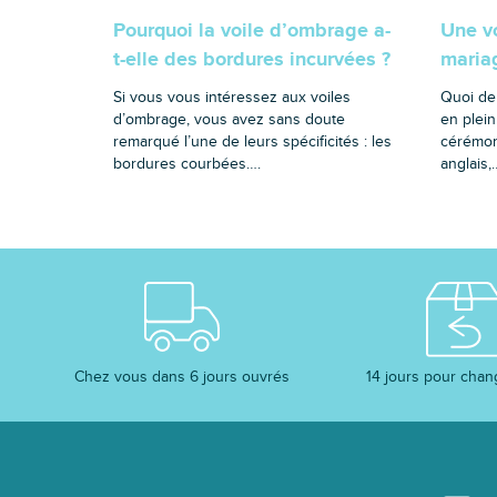
Pourquoi la voile d’ombrage a-
Une v
t-elle des bordures incurvées ?
mariag
Si vous vous intéressez aux voiles
Quoi de
d’ombrage, vous avez sans doute
en plei
remarqué l’une de leurs spécificités : les
cérémoni
bordures courbées….
anglais,
Chez vous dans 6 jours ouvrés
14 jours pour chan