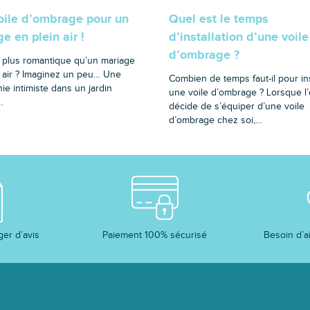
oile d’ombrage pour un
Quel est le temps
e en plein air !
d’installation d’une voile
d’ombrage ?
 plus romantique qu’un mariage
n air ? Imaginez un peu… Une
Combien de temps faut-il pour ins
e intimiste dans un jardin
une voile d’ombrage ? Lorsque l
…
décide de s’équiper d’une voile
d’ombrage chez soi,…
Paiement 100% sécurisé
Besoin d’a
ger d’avis