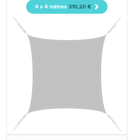
4 x 4 mètres
310,20
€