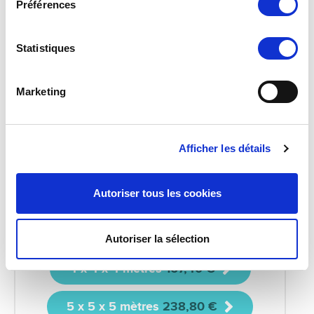
Préférences
Statistiques
Marketing
Afficher les détails
Triangles
Autoriser tous les cookies
3 x 3 x 3 mètres
119,40 €
Autoriser la sélection
4 x 4 x 4 mètres
167,40 €
5 x 5 x 5 mètres
238,80 €