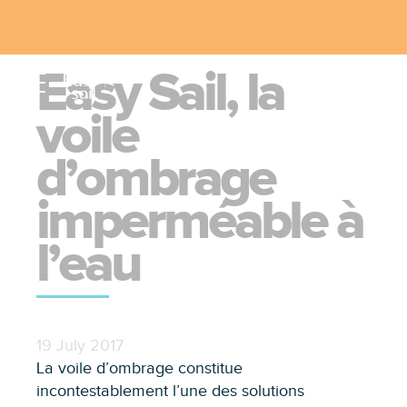
Easy Sail, la
voile
Choisissez votre voile d'ombrage Easy Sail
d’ombrage
imperméable à
l’eau
19 July 2017
La voile d’ombrage constitue
incontestablement l’une des solutions