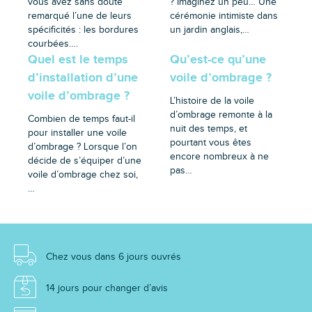
vous avez sans doute
? Imaginez un peu… Une
remarqué l’une de leurs
cérémonie intimiste dans
spécificités : les bordures
un jardin anglais,…
courbées….
Quel est le temps
Qu’est-ce qu’une
d’installation d’une
voile d’ombrage ?
voile d’ombrage ?
L’histoire de la voile
d’ombrage remonte à la
Combien de temps faut-il
nuit des temps, et
pour installer une voile
pourtant vous êtes
d’ombrage ? Lorsque l’on
encore nombreux à ne
décide de s’équiper d’une
pas…
voile d’ombrage chez soi,
…
Chez vous dans 6 jours ouvrés
14 jours pour changer d’avis