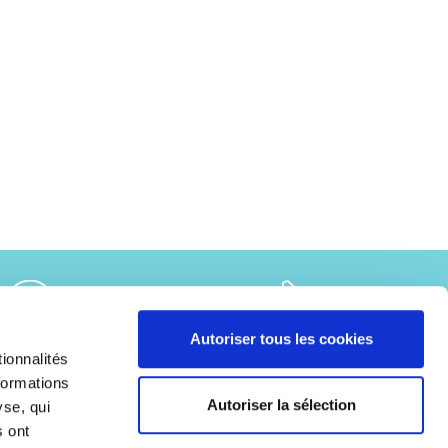
Autoriser tous les cookies
ionnalités
ide ?
Contactez-nous
Fabriqué en France
formations
Autoriser la sélection
yse, qui
s ont