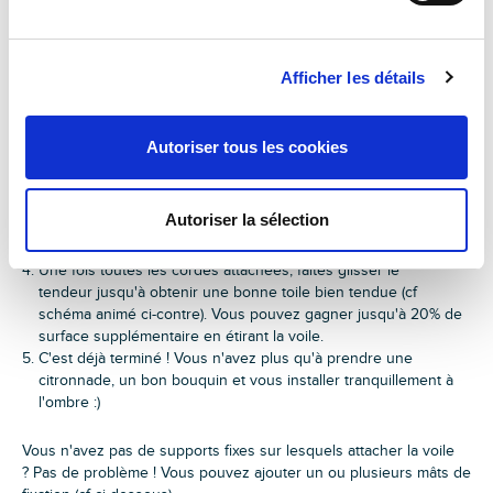
L’extensibilité de la voile Easy Sail vous permet de l’adapter où
vous le souhaitez : ombrage de jardin, de terrasse, en tant que
brise-vue vertical, comme séparation avec un voisin, pour cacher
Afficher les détails
ou habiller une surface intérieure ou extérieure...
Voici comment installer la voile d'ombrage étape par étape :
Autoriser tous les cookies
Dépliez la voile (les pinces autobloquantes sont déjà
accrochées à toutes les pointes de la voile)
Saisissez la corde de la première pointe de la voile et attachez-
Autoriser la sélection
la à un support fixe (ex : arbre, poteau, maison...)
Répéter l'opération pour les autres pointes de la voile.
Une fois toutes les cordes attachées, faites glisser le
tendeur jusqu'à obtenir une bonne toile bien tendue (cf
schéma animé ci-contre). Vous pouvez gagner jusqu'à 20% de
surface supplémentaire en étirant la voile.
C'est déjà terminé ! Vous n'avez plus qu'à prendre une
citronnade, un bon bouquin et vous installer tranquillement à
l'ombre :)
Vous n'avez pas de supports fixes sur lesquels attacher la voile
? Pas de problème ! Vous pouvez ajouter un ou plusieurs mâts de