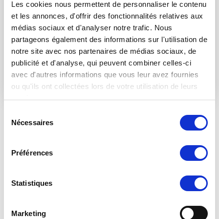
Les cookies nous permettent de personnaliser le contenu
et les annonces, d'offrir des fonctionnalités relatives aux
médias sociaux et d'analyser notre trafic. Nous
partageons également des informations sur l'utilisation de
notre site avec nos partenaires de médias sociaux, de
publicité et d'analyse, qui peuvent combiner celles-ci
avec d'autres informations que vous leur avez fournies
ou qu'ils ont collectées lors de votre utilisation de leurs
services.
Sélection
Nécessaires
du
consentement
Préférences
Installation en 2 minutes
Aucun outil ne vous sera nécessaire
pour installer la voile
Statistiques
Tous les accessoires sont fournis
d'ombrage.
: pinces
autobloquantes, clams de mise en tension et corde de 2,5 m à
chaque pointe de la voile.
Marketing