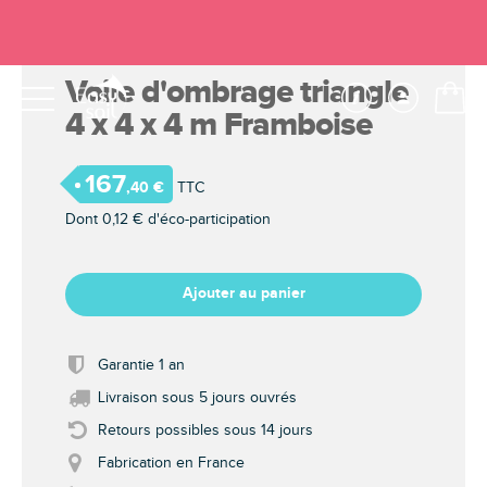
Voile d'ombrage triangle
4 x 4 x 4 m Framboise
Choisissez votre voile d'ombrage Easy Sail
167
,40 €
TTC
Dont
0,12 €
d'éco-participation
Ajouter au panier
Garantie 1 an
Livraison sous 5 jours ouvrés
Retours possibles sous 14 jours
Fabrication en France