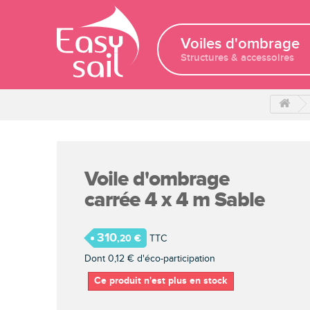
Voiles d'ombrage
Structures & accessoires
Voile d'ombrage
carrée 4 x 4 m Sable
310
,20 €
TTC
Dont
0,12 €
d'éco-participation
Ce produit n'est plus en stock