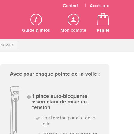
Contact
Accès pro
Guide & infos
Mon compte
Panier
4 m Sable
Avec pour chaque pointe de la voile :
1 pince auto-bloquante
+ son clam de mise en
tension
Une tension parfaite de la
toile