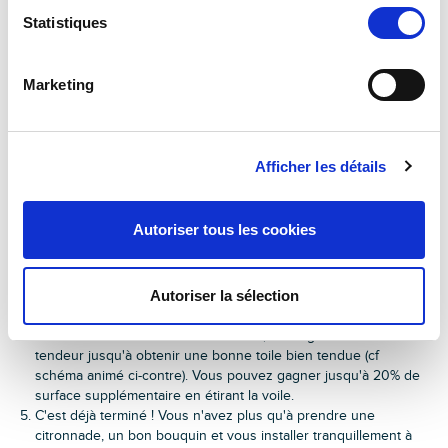
Aucun outil ne vous sera nécessaire
pour installer la voile
Statistiques
Tous les accessoires sont fournis
d'ombrage.
: pinces
autobloquantes, clams de mise en tension et corde de 2,5 m à
chaque pointe de la voile.
Marketing
L’extensibilité de la voile Easy Sail vous permet de l’adapter où
vous le souhaitez : ombrage de jardin, de terrasse, en tant que
brise-vue vertical, comme séparation avec un voisin, pour cacher
Afficher les détails
ou habiller une surface intérieure ou extérieure...
Voici comment installer la voile d'ombrage étape par étape :
Autoriser tous les cookies
Dépliez la voile (les pinces autobloquantes sont déjà
accrochées à toutes les pointes de la voile)
Saisissez la corde de la première pointe de la voile et attachez-
Autoriser la sélection
la à un support fixe (ex : arbre, poteau, maison...)
Répéter l'opération pour les autres pointes de la voile.
Une fois toutes les cordes attachées, faites glisser le
tendeur jusqu'à obtenir une bonne toile bien tendue (cf
schéma animé ci-contre). Vous pouvez gagner jusqu'à 20% de
surface supplémentaire en étirant la voile.
C'est déjà terminé ! Vous n'avez plus qu'à prendre une
citronnade, un bon bouquin et vous installer tranquillement à